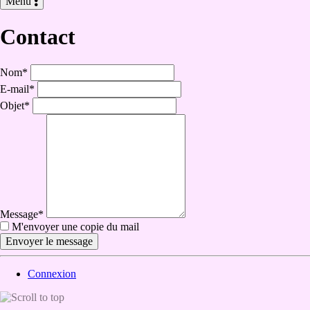
Menu
Contact
Nom
*
E-mail
*
Objet
*
Message
*
M'envoyer une copie du mail
Connexion